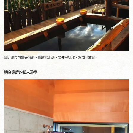
網走湖長的露天浴池，俯瞰網走湖，請伸展雙腿，悠閒地放鬆。
適合家庭的私人浴室