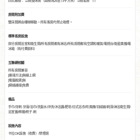
西式破裂： 12間雙床房（面積為26至73平方米） /2間套房 （-）
房間附加費
雙床間將由樓梯移動。所有客房均禁止吸煙。
標準客房設施
部分房間浴室和衛生間/所有房間都有淋浴/所有房間都有空調和暖氣/電視台/衛星廣播/電
冰箱（有付費飲料）
互聯網相關
所有房間兼容
[連接方法]無線上網
[電腦租賃]無
[網絡連接]免費
備品
手巾/牙刷·牙膏/浴巾/洗髮水/沖洗/沐浴露/肥皂/日式浴衣/吹風機/羽絨被/剃須/淋浴衛生間/
浴室蓋/棉籤/梳子·刷
設施內容
卡拉OK設施（收費）/禁煙房