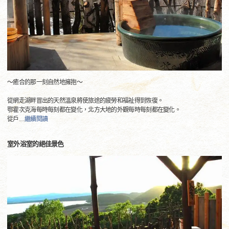
〜癒合的那一刻自然地擁抱〜
從網走湖畔冒出的天然溫泉將使旅途的疲勞和福祉得到恢復。
鄂霍次克海每時每刻都在變化，北方大地的外觀每時每刻都在變化。
從戶
…
繼續閱讀
室外浴室的絕佳景色