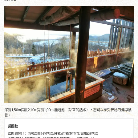
深度1,50m長度2,10m寬度1,00m 龍浴池 （站立的熱水），您可以享受神秘的漂浮感
覺。
房間數
房間總數14： 西式房間14間客房/日式+西式0間客房/ 0間其他客房