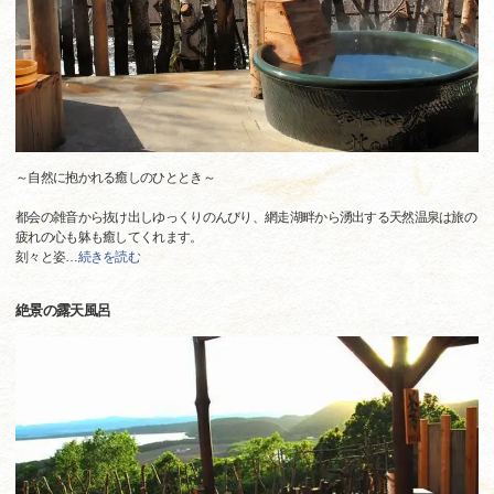
～自然に抱かれる癒しのひととき～
都会の雑音から抜け出しゆっくりのんびり、網走湖畔から湧出する天然温泉は旅の
疲れの心も躰も癒してくれます。
刻々と姿
…
続きを読む
絶景の露天風呂