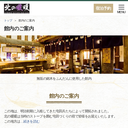
宿泊予約
MENU
トップ
館内のご案内
館内のご案内
無垢の銘木をふんだんに使用した館内
館内のご案内
この地は、明治初期に入植してきた屯田兵たちによって開拓されました。
北の暖暖は当時のストーブを囲む屯田づくりの宿で皆様をお迎えいたします。
この地方は
…
続きを読む