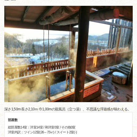
深さ1,50m 長さ2,10ｍ 巾1,00mの龍風呂（立つ湯）、不思議な浮遊感が味わえる。
部屋数
総部屋数14室：洋室14室 / 和洋室0室 / その他0室
洋室内訳：ツイン12室(26～73㎡) / スイート2室(-)