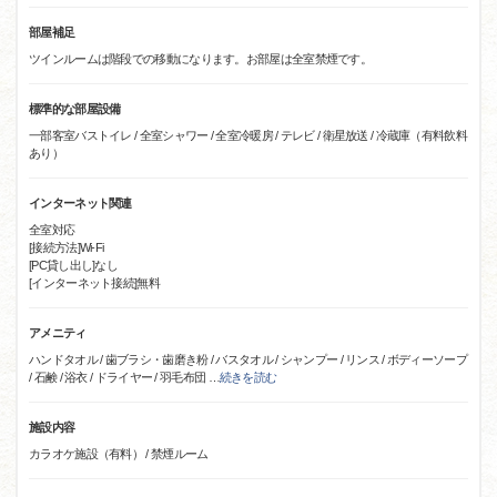
部屋補足
ツインルームは階段での移動になります。お部屋は全室禁煙です。
標準的な部屋設備
一部客室バストイレ / 全室シャワー / 全室冷暖房 / テレビ / 衛星放送 / 冷蔵庫（有料飲料
あり）
インターネット関連
全室対応
[接続方法]Wi-Fi
[PC貸し出し]なし
[インターネット接続]無料
アメニティ
ハンドタオル / 歯ブラシ・歯磨き粉 / バスタオル / シャンプー / リンス / ボディーソープ
/ 石鹸 / 浴衣 / ドライヤー / 羽毛布団
…
続きを読む
施設内容
カラオケ施設（有料） / 禁煙ルーム