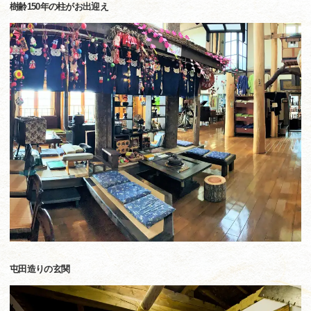
樹齢150年の柱がお出迎え
屯田造りの玄関