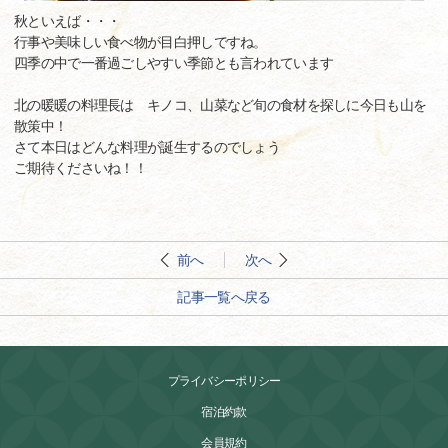
秋といえば・・・
行事や美味しい食べ物が目白押しですね。
四季の中で一番過ごしやすい季節とも言われています
北の暖暖の料理長は キノコ、山菜など旬の食材を探しに今日も山を
散策中！
さて本日はどんな料理が誕生するのでしょう
ご期待くださいね！！
前へ
次へ
記事一覧へ戻る
プライバシーポリシー
宿泊約款
会員規約